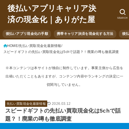
後払いアプリキャリア決
済の現金化｜ありがた屋
SEARCH
後払いアプリ現金化の手順
携帯キャリア決済を現金化する方法
後
HOME
先払い買取現金化最新情報
スピードギフトの先払い買取現金化は5chで話題？！廃業の噂も徹底調査
※本コンテンツは本サイトが独自に制作しています。事業主側から広告を
出稿いただくこともありますが、コンテンツ内容やランキングの決定に一
切関与していません。
2026.03.12
先払い買取現金化最新情報
スピードギフトの先払い買取現金化は5chで話
題？！廃業の噂も徹底調査