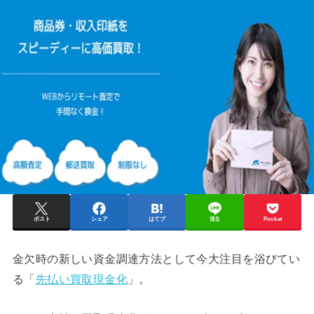
ポスト
シェア
はてブ
送る
Pocket
金欠時の新しい資金調達方法として今大注目を浴びてい
る「
先払い買取現金化
」。