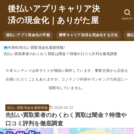
後払いアプリキャリア決
済の現金化｜ありがた屋
SEARCH
後払いアプリ現金化の手順
携帯キャリア決済を現金化する方法
後
HOME
先払い買取現金化最新情報
先払い買取業者のわくわく買取は闇金？特徴や口コミ評判を徹底調査
※本コンテンツは本サイトが独自に制作しています。事業主側から広告を
出稿いただくこともありますが、コンテンツ内容やランキングの決定に一
切関与していません。
2026.04.22
先払い買取現金化最新情報
先払い買取業者のわくわく買取は闇金？特徴や
口コミ評判を徹底調査