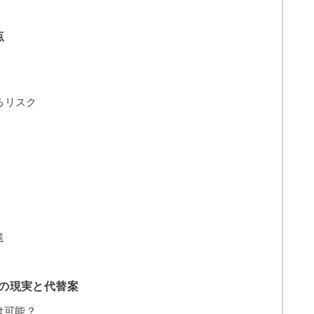
点
るリスク
送
化の現実と代替案
は可能？