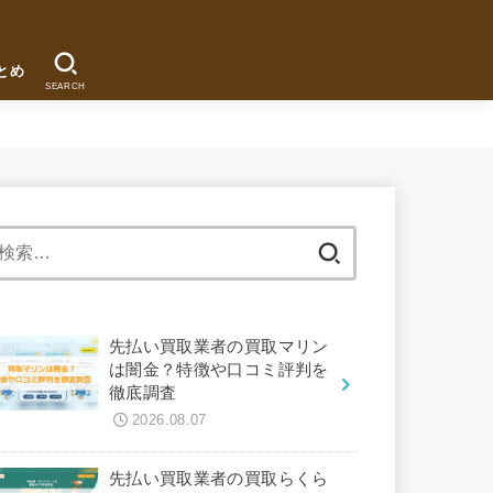
とめ
SEARCH
検
索:
先払い買取業者の買取マリン
は闇金？特徴や口コミ評判を
徹底調査
2026.08.07
先払い買取業者の買取らくら