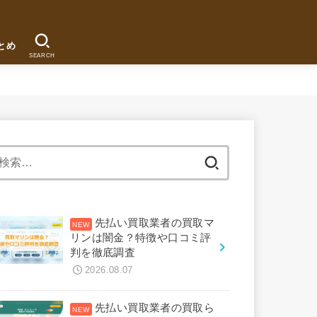
とめ
SEARCH
検
索:
先払い買取業者の買取マ
リンは闇金？特徴や口コミ評
判を徹底調査
2026.08.07
先払い買取業者の買取ら