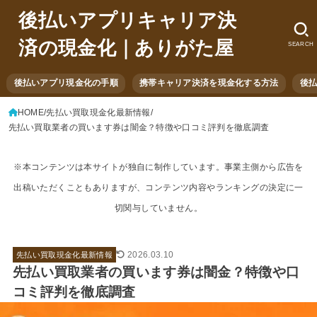
後払いアプリキャリア決
済の現金化｜ありがた屋
SEARCH
後払いアプリ現金化の手順
携帯キャリア決済を現金化する方法
後
HOME
先払い買取現金化最新情報
先払い買取業者の買います券は闇金？特徴や口コミ評判を徹底調査
※本コンテンツは本サイトが独自に制作しています。事業主側から広告を
出稿いただくこともありますが、コンテンツ内容やランキングの決定に一
切関与していません。
2026.03.10
先払い買取現金化最新情報
先払い買取業者の買います券は闇金？特徴や口
コミ評判を徹底調査