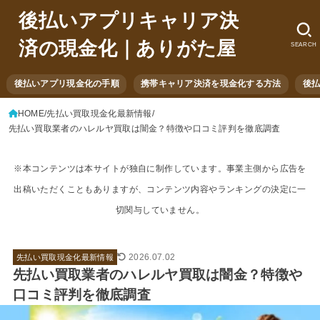
後払いアプリキャリア決
済の現金化｜ありがた屋
SEARCH
後払いアプリ現金化の手順
携帯キャリア決済を現金化する方法
後
HOME
先払い買取現金化最新情報
先払い買取業者のハレルヤ買取は闇金？特徴や口コミ評判を徹底調査
※本コンテンツは本サイトが独自に制作しています。事業主側から広告を
出稿いただくこともありますが、コンテンツ内容やランキングの決定に一
切関与していません。
2026.07.02
先払い買取現金化最新情報
先払い買取業者のハレルヤ買取は闇金？特徴や
口コミ評判を徹底調査