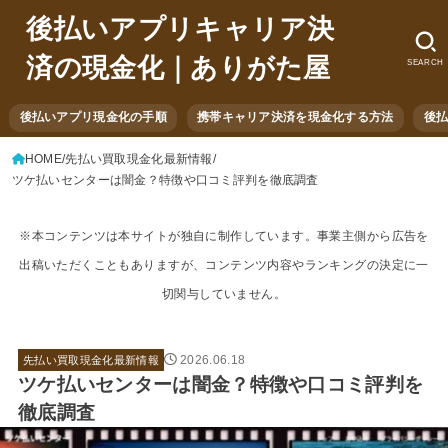
後払いアプリキャリア決
済の現金化｜ありがた屋
SEARCH
後払いアプリ現金化の手順
携帯キャリア決済を現金化する方法
後
HOME
先払い買取現金化最新情報
ツケ払いセンターは闇金？特徴や口コミ評判を徹底調査
※本コンテンツは本サイトが独自に制作しています。事業主側から広告を
出稿いただくこともありますが、コンテンツ内容やランキングの決定に一
切関与していません。
2026.06.18
先払い買取現金化最新情報
ツケ払いセンターは闇金？特徴や口コミ評判を
徹底調査