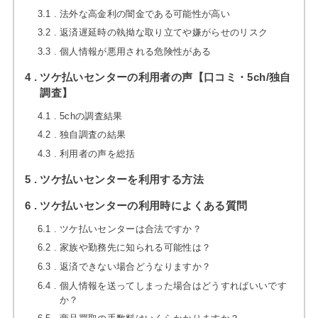
3.1
法外な高金利の闇金である可能性が高い
3.2
返済遅延時の執拗な取り立てや嫌がらせのリスク
3.3
個人情報が悪用される危険性がある
4
ツケ払いセンターの利用者の声【口コミ・5ch/独自
調査】
4.1
5chの調査結果
4.2
独自調査の結果
4.3
利用者の声を総括
5
ツケ払いセンターを利用する方法
6
ツケ払いセンターの利用時によくある質問
6.1
ツケ払いセンターは合法ですか？
6.2
家族や勤務先に知られる可能性は？
6.3
返済できない場合どうなりますか？
6.4
個人情報を送ってしまった場合はどうすればいいです
か？