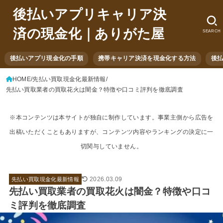
後払いアプリキャリア決
済の現金化｜ありがた屋
SEARCH
後払いアプリ現金化の手順
携帯キャリア決済を現金化する方法
後
HOME
先払い買取現金化最新情報
先払い買取業者の買取花火は闇金？特徴や口コミ評判を徹底調査
※本コンテンツは本サイトが独自に制作しています。事業主側から広告を
出稿いただくこともありますが、コンテンツ内容やランキングの決定に一
切関与していません。
2026.03.09
先払い買取現金化最新情報
先払い買取業者の買取花火は闇金？特徴や口コ
ミ評判を徹底調査