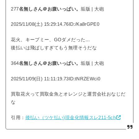
277
名無しさん＠お腹いっぱい。
垢版 | 大砲
2025/11/08(土) 15:29:14.76ID:/Ka8rGPE0
花火、キープミー、GOダメだった…
後払いは飛ばしすぎてもう無理そうだな
364
名無しさん＠お腹いっぱい。
垢版 | 大砲
2025/11/09(日) 11:11:19.73ID:tNRZEWci0
買取花火って買取金魚とオレンジと運営会社おなじだ
な
引用：
後払い（ツケ払い)現金化情報スレ211-5ch