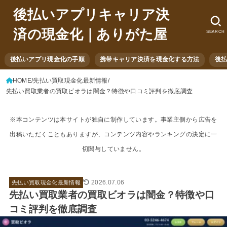
後払いアプリキャリア決
済の現金化｜ありがた屋
SEARCH
後払いアプリ現金化の手順
携帯キャリア決済を現金化する方法
後
HOME
先払い買取現金化最新情報
先払い買取業者の買取ビオラは闇金？特徴や口コミ評判を徹底調査
※本コンテンツは本サイトが独自に制作しています。事業主側から広告を
出稿いただくこともありますが、コンテンツ内容やランキングの決定に一
切関与していません。
2026.07.06
先払い買取現金化最新情報
先払い買取業者の買取ビオラは闇金？特徴や口
コミ評判を徹底調査