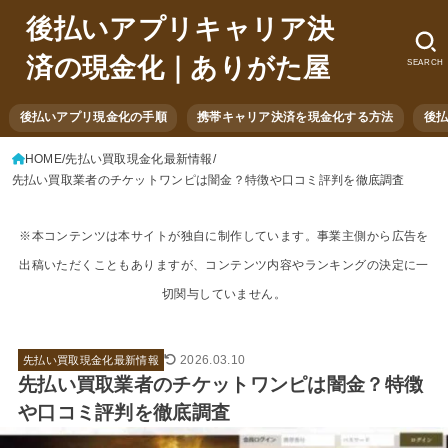
後払いアプリキャリア決
済の現金化｜ありがた屋
SEARCH
後払いアプリ現金化の手順
携帯キャリア決済を現金化する方法
後
HOME
先払い買取現金化最新情報
先払い買取業者のチケットワンピは闇金？特徴や口コミ評判を徹底調査
※本コンテンツは本サイトが独自に制作しています。事業主側から広告を
出稿いただくこともありますが、コンテンツ内容やランキングの決定に一
切関与していません。
2026.03.10
先払い買取現金化最新情報
先払い買取業者のチケットワンピは闇金？特徴
や口コミ評判を徹底調査