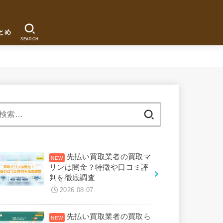
とめ
SEARCH
検
索:
先払い買取業者の買取マ
リンは闇金？特徴や口コミ評
判を徹底調査
2026.08.07
先払い買取業者の買取ら