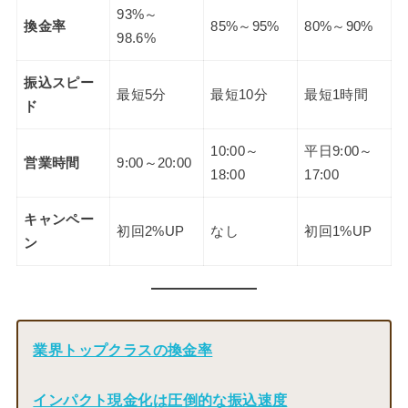
93%～
換金率
85%～95%
80%～90%
98.6%
振込スピー
最短5分
最短10分
最短1時間
ド
10:00～
平日9:00～
営業時間
9:00～20:00
18:00
17:00
キャンペー
初回2%UP
なし
初回1%UP
ン
業界トップクラスの換金率
インパクト現金化は
圧倒的な振込速度