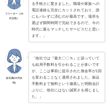
る手軽さに驚きました。職場や家族への
電話連絡も完全にカットされており、誰
フリーター（20
にもバレずに済むのが最高です。場所を
代女性）
選ばず隙間時間で完結できるので、今の
時代に最もマッチしたサービスだと思い
ます。」
「他社では『最大〇〇％』と謳っていて
も結局手数料を引かれることが多いです
が、ここは事前に提示された換金率が1回
も変わることなく適用されました。振込
会社員(40代女
性)
手数料まで無料という徹底した明朗会計
ぶりに、他社にはない誠実さを感じまし
た。」