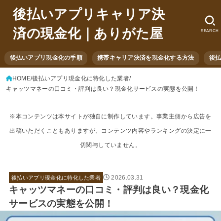
後払いアプリキャリア決
済の現金化｜ありがた屋
SEARCH
後払いアプリ現金化の手順
携帯キャリア決済を現金化する方法
後
HOME
後払いアプリ現金化に特化した業者
キャッツマネーの口コミ・評判は良い？現金化サービスの実態を公開！
※本コンテンツは本サイトが独自に制作しています。事業主側から広告を
出稿いただくこともありますが、コンテンツ内容やランキングの決定に一
切関与していません。
2026.03.31
後払いアプリ現金化に特化した業者
キャッツマネーの口コミ・評判は良い？現金化
サービスの実態を公開！